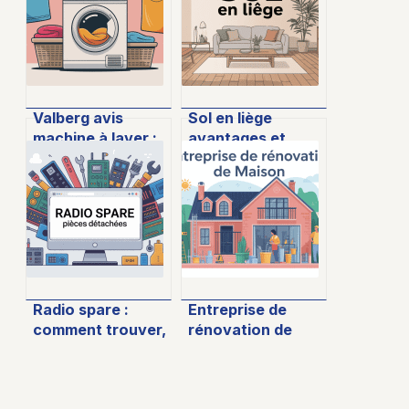
Valberg avis
Sol en liège
machine à laver :
avantages et
que valent
inconvénients : le
vraiment ces lave-
guide pour bien
linge ?
choisir
Radio spare :
Entreprise de
comment trouver,
rénovation de
choisir et
maison : comment
commander vos
bien choisir et
pièces détachées
réussir vos