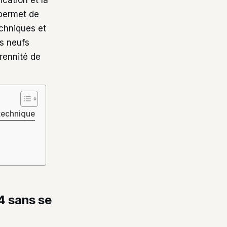
ication et la
 permet de
echniques et
ts neufs
rennité de
 technique
4 sans se