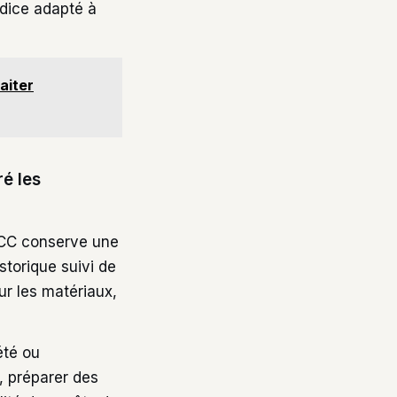
indice adapté à
aiter
ré les
l’ICC conserve une
storique suivi de
ur les matériaux,
été ou
s, préparer des