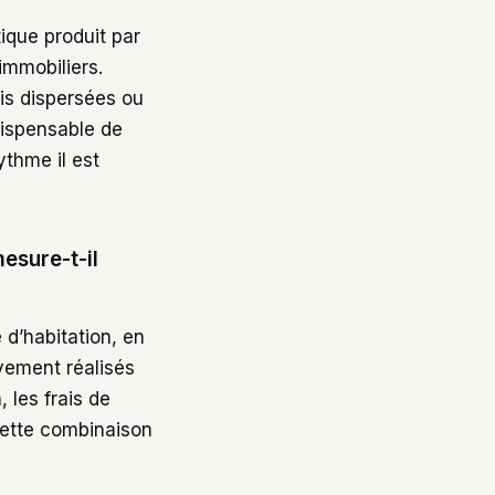
stique produit par
immobiliers.
ois dispersées ou
dispensable de
ythme il est
esure-t-il
 d’habitation, en
ivement réalisés
 les frais de
Cette combinaison