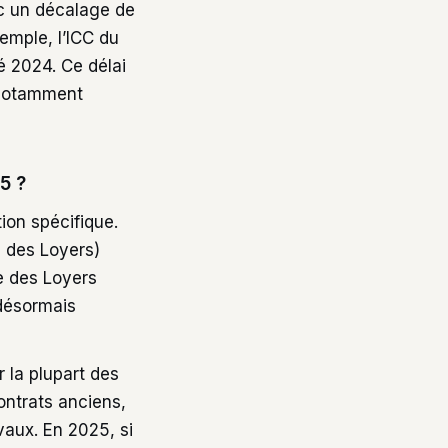
vec un décalage de
emple, l’ICC du
é 2024. Ce délai
, notamment
5 ?
ion spécifique.
e des Loyers)
ce des Loyers
 désormais
r la plupart des
ontrats anciens,
aux. En 2025, si