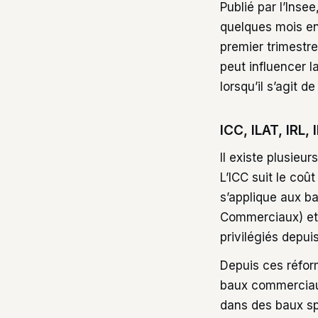
Publié par l’Inse
quelques mois ent
premier trimestre
peut influencer l
lorsqu’il s’agit d
ICC, ILAT, IRL,
Il existe plusieu
L’ICC suit le coû
s’applique aux ba
Commerciaux) et l
privilégiés depui
Depuis ces réform
baux commerciaux.
dans des baux sp