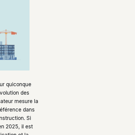
our quiconque
évolution des
icateur mesure la
 référence dans
struction. Si
n 2025, il est