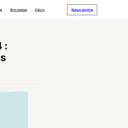
ge
Bricolage
Déco
Nous écrire
 :
ts