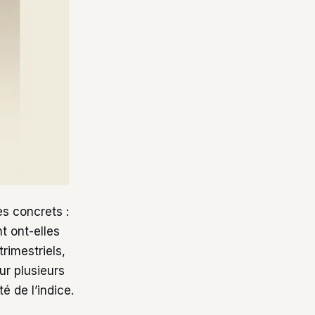
es concrets :
t ont-elles
rimestriels,
ur plusieurs
é de l’indice.