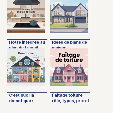
Hotte intégrée au
Idées de plans de
plan de travail
maison :
avis : ce qu’il faut
inspirations et
vraiment savoir
méthodes pour
bien concevoir
C’est quoi la
Faitage toiture :
domotique :
rôle, types, prix et
comprendre
conseils de pose
simplement et