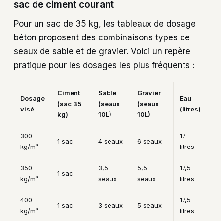
sac de ciment courant
Pour un sac de 35 kg, les tableaux de dosage
béton proposent des combinaisons types de
seaux de sable et de gravier. Voici un repère
pratique pour les dosages les plus fréquents :
Ciment
Sable
Gravier
Dosage
Eau
(sac 35
(seaux
(seaux
visé
(litres)
kg)
10L)
10L)
300
17
1 sac
4 seaux
6 seaux
kg/m³
litres
350
3,5
5,5
17,5
1 sac
kg/m³
seaux
seaux
litres
400
17,5
1 sac
3 seaux
5 seaux
kg/m³
litres