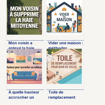
Mon voisin a
Vider une maison :
enlevé la haie
méthodes,
mitoyenne :
astuces et
droits, recours et
solutions pour
solutions sereines
bien faire les
choses
À quelle hauteur
Toile de
accrocher un
remplacement
tableau pour un
pour bain de soleil