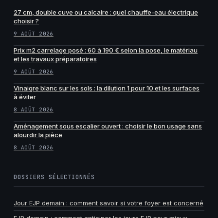
27 cm, double cuve ou calcaire : quel chauffe-eau électrique
choisir ?
9 AOÛT 2026
Prix m2 carrelage posé : 60 à 190 € selon la pose, le matériau
et les travaux préparatoires
9 AOÛT 2026
Vinaigre blanc sur les sols : la dilution 1 pour 10 et les surfaces
à éviter
8 AOÛT 2026
Aménagement sous escalier ouvert : choisir le bon usage sans
alourdir la pièce
8 AOÛT 2026
DOSSIERS SÉLECTIONNÉS
Jour EJP demain : comment savoir si votre foyer est concerné
EJP demain : comment anticiper les jours EJP pour mieux