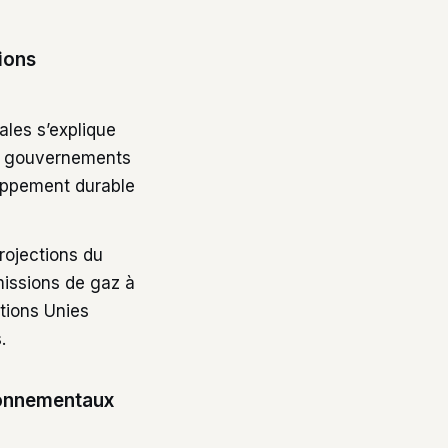
ions
ales s’explique
es gouvernements
loppement durable
projections du
missions de gaz à
tions Unies
.
ronnementaux