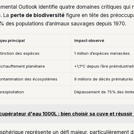
nmental Outlook identifie quatre domaines critiques qui 
e. La
perte de biodiversité
figure en tête des préoccupa
8% des populations d’animaux sauvages depuis 1970.
jeu principal
Impact observé
xtinction des espèces
1 million d’espèces menacées
échauffement planétaire
+1,1°C depuis l’ère préindustriel
ontamination des écosystèmes
9 millions de décès prématurés
rexploitation
Dépassement de 75% des limite
cupérateur d'eau 1000L : bien choisir sa cuve et réussir 
osphérique représente un défi majeur, particulièrement 