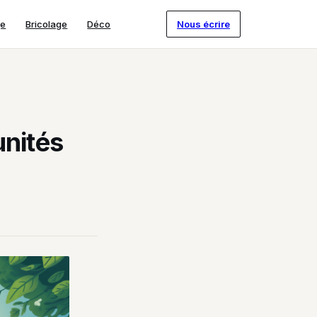
ge
Bricolage
Déco
Nous écrire
unités