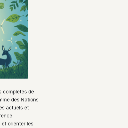
us complètes de
ramme des Nations
es actuels et
érence
t orienter les