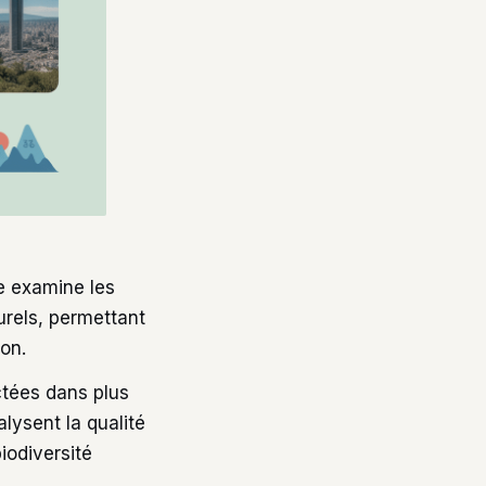
e examine les
urels, permettant
ion.
ctées dans plus
lysent la qualité
biodiversité