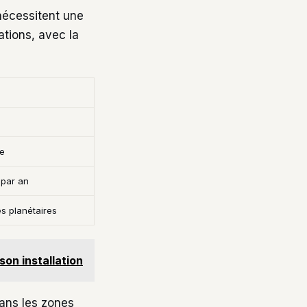
nécessitent une
tions, avec la
le
 par an
s planétaires
son installation
dans les zones