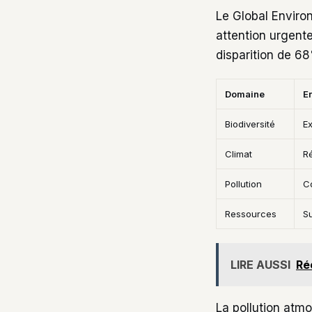
Le Global Enviro
attention urgent
disparition de 6
Domaine
En
Biodiversité
E
Climat
R
Pollution
C
Ressources
Su
LIRE AUSSI
Ré
La pollution atm