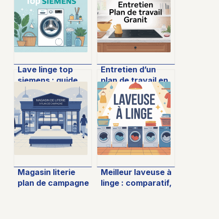
Lave linge top
Entretien d’un
siemens : guide
plan de travail en
complet pour bien
granit : guide
choisir et acheter
complet et
erreurs à éviter
Magasin literie
Meilleur laveuse à
plan de campagne
linge : comparatif,
: le guide pour
critères et
bien choisir votre
conseils pour bien
matelas
choisir