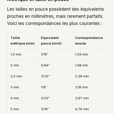
Les tailles en pouce possèdent des équivalents
proches en millimètres, mais rarement parfaits.
Voici les correspondances les plus courantes :
Taille
Équivalent
Correspondance
métrique (mm)
pouce (inch)
exacte
1,5 mm
1/16″
1,59 mm
2 mm
5/64″
1,98 mm
2,5 mm
3/32″
2,38 mm
3 mm
1/8″
3,18 mm
4 mm
5/32″
3,97 mm
5 mm
3/16″
4,76 mm