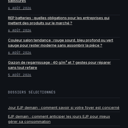
salissures
6 AOÛT 2026
REP batteries : quelles obligations pour les entreprises qui
mettent des produits sur le marché ?
6 AOÛT 2026
Couleur salon tendance : rouge sourd, bleu profond ou vert
sauge pour rester moderne sans assombrir la pièce ?
6 AOÛT 2026
Gazon de regarnissage : 40 g/m² et 7 gestes pour réparer
sans tout refaire
5 AOÛT 2026
DOSSIERS SÉLECTIONNÉS
Jour EJP demain : comment savoir si votre foyer est concerné
EJP demain : comment anticiper les jours EJP pour mieux
gérer sa consommation