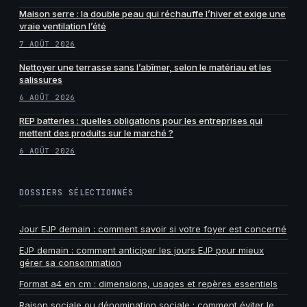
Maison serre : la double peau qui réchauffe l’hiver et exige une
vraie ventilation l’été
7 AOÛT 2026
Nettoyer une terrasse sans l’abîmer, selon le matériau et les
salissures
6 AOÛT 2026
REP batteries : quelles obligations pour les entreprises qui
mettent des produits sur le marché ?
6 AOÛT 2026
DOSSIERS SÉLECTIONNÉS
Jour EJP demain : comment savoir si votre foyer est concerné
EJP demain : comment anticiper les jours EJP pour mieux
gérer sa consommation
Format a4 en cm : dimensions, usages et repères essentiels
Raison sociale ou dénomination sociale : comment éviter le