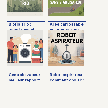
Biofib Trio :
Allée carrossable
avantages et
en gravier sans
inconvénients à
stabilisateur :
connaître avant
avantages, limites
de choisir cet
et conseils
isolant
pratiques
Centrale vapeur
Robot aspirateur
meilleur rapport
comment choisir :
qualité prix : le
le guide pour ne
guide pour bien
pas se tromper
choisir