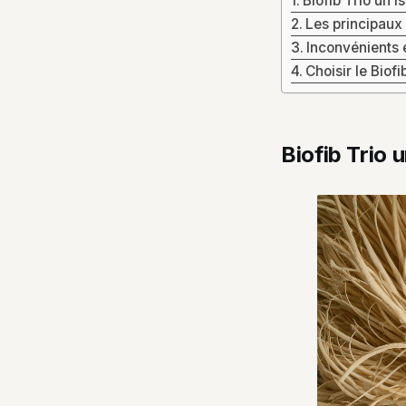
Biofib Trio un i
Les principaux
Inconvénients e
Choisir le Biof
Biofib Trio 