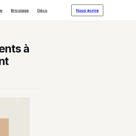
ge
Bricolage
Déco
Nous écrire
ients à
nt