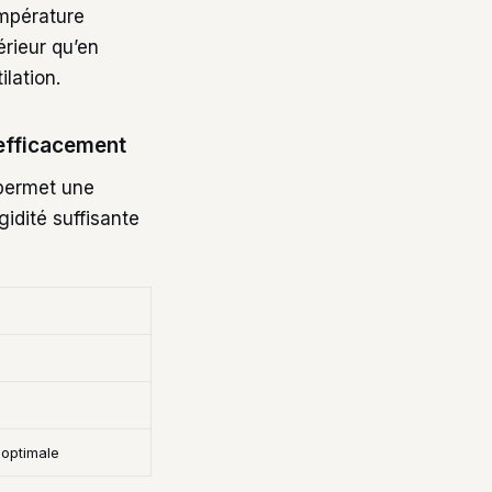
empérature
érieur qu’en
lation.
 efficacement
 permet une
gidité suffisante
 optimale