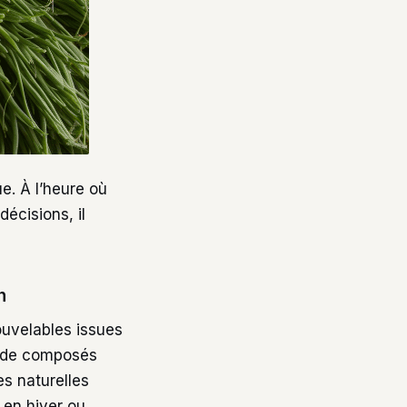
ue. À l’heure où
décisions, il
n
nouvelables issues
on de composés
es naturelles
 en hiver ou