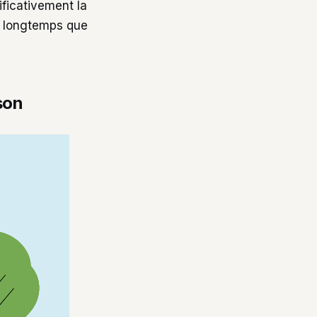
ificativement la
us longtemps que
son