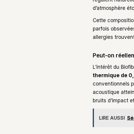
d’atmosphère éto
Cette composition
parfois observées
allergies trouven
Peut-on réelle
L’intérêt du Biof
thermique de 0
conventionnels po
acoustique attein
bruits d’impact e
LIRE AUSSI
Sé