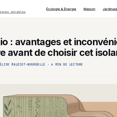
Écologie & Énergie
Maison
Jardina
iques durables
rio : avantages et inconvén
e avant de choisir cet isola
ÉLISE MALÉCOT-BOURDELLE
·
6 MIN DE LECTURE