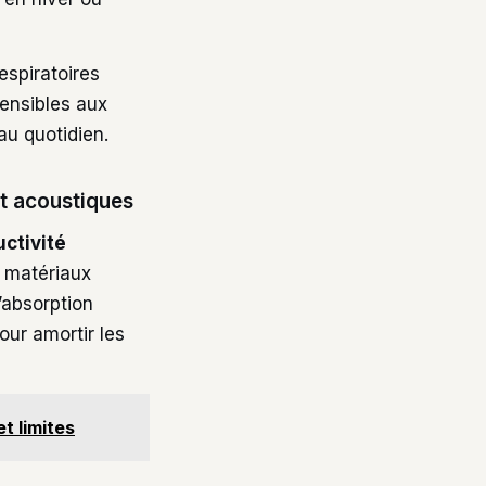
espiratoires
sensibles aux
au quotidien.
t acoustiques
ctivité
s matériaux
’absorption
our amortir les
t limites