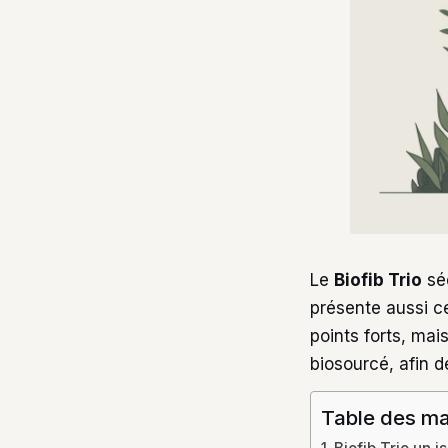
Le
Biofib Trio
séd
présente aussi ce
points forts, ma
biosourcé, afin d
Table des ma