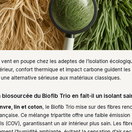
le vent en poupe chez les adeptes de l’isolation écologiq
ntérieur, confort thermique et impact carbone guident les 
ne alternative sérieuse aux matériaux classiques.
biosourcée du Biofib Trio en fait-il un isolant sai
nvre, lin et coton
, le Biofib Trio mise sur des fibres re
française. Ce mélange tripartite offre une faible émissi
ls (COV), garantissant un air intérieur plus sain. Les fibr
ement l’humidité ambiante, évitant la sensation d’air sec