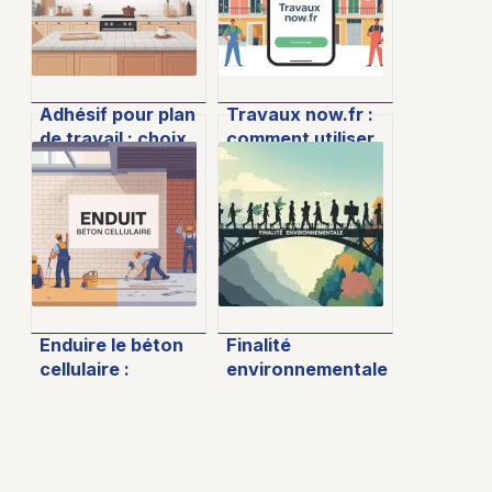
Adhésif pour plan
Travaux now.fr :
de travail : choix,
comment utiliser
pose et astuces
la plateforme pour
pour un résultat
réussir vos
durable
travaux
Enduire le béton
Finalité
cellulaire :
environnementale
méthodes,
: comment
produits et
réconcilier
erreurs à éviter
rentabilité
économique et
limites planétaires