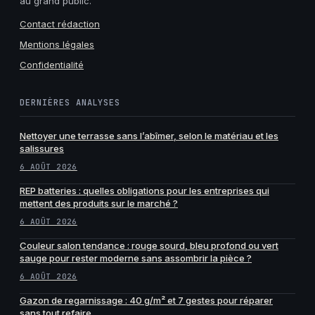
au grand public.
Contact rédaction
Mentions légales
Confidentialité
DERNIÈRES ANALYSES
Nettoyer une terrasse sans l’abîmer, selon le matériau et les
salissures
6 AOÛT 2026
REP batteries : quelles obligations pour les entreprises qui
mettent des produits sur le marché ?
6 AOÛT 2026
Couleur salon tendance : rouge sourd, bleu profond ou vert
sauge pour rester moderne sans assombrir la pièce ?
6 AOÛT 2026
Gazon de regarnissage : 40 g/m² et 7 gestes pour réparer
sans tout refaire