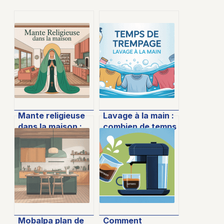
Mante religieuse
Lavage à la main :
dans la maison :
combien de temps
signification,
laisser tremper
risques et
sans abîmer le
conseils pratiques
linge
Mobalpa plan de
Comment