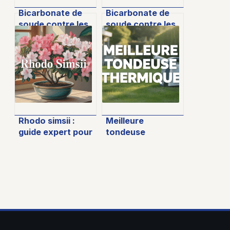
Bicarbonate de
Bicarbonate de
soude contre les
soude contre les
escargots au
taupes : méthode
jardin : méthode
naturelle et
naturelle et
efficacité réelle
précautions
Rhodo simsii :
Meilleure
guide expert pour
tondeuse
réussir la culture
thermique : guide
de cette azalée
pour choisir et
intérieure
comparer
efficacement