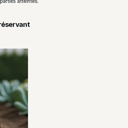
arties atteintes.
réservant