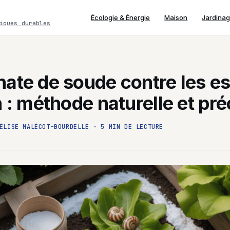
Écologie & Énergie
Maison
Jardina
iques durables
nate de soude contre les e
n : méthode naturelle et pr
ÉLISE MALÉCOT-BOURDELLE
·
5 MIN DE LECTURE