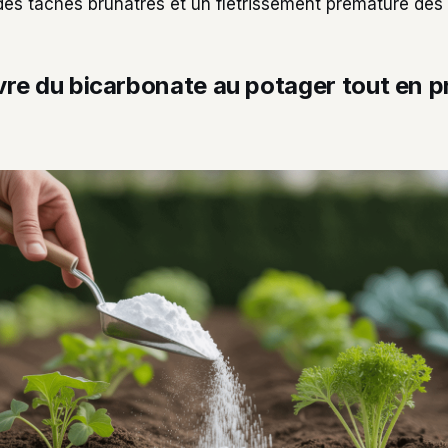
es taches brunâtres et un flétrissement prématuré des p
re du bicarbonate au potager tout en p