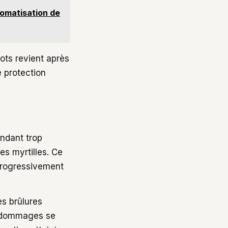
tomatisation de
ots revient après
e protection
rendant trop
es myrtilles. Ce
 progressivement
es brûlures
s dommages se