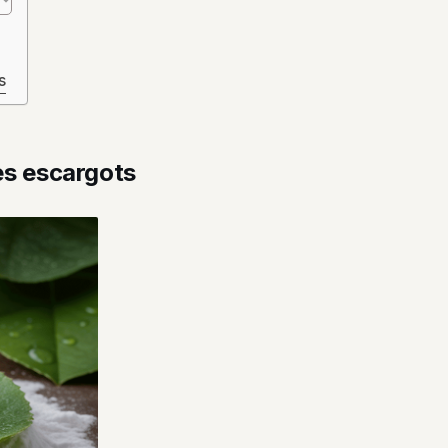
s
es escargots