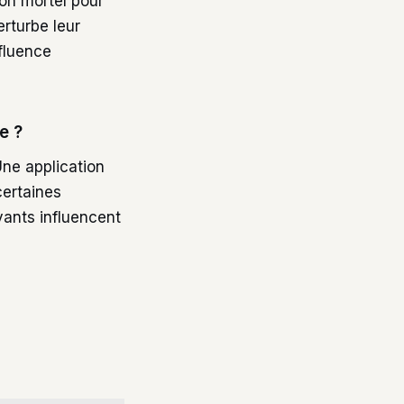
on mortel pour
rturbe leur
nfluence
e ?
Une application
certaines
vants influencent