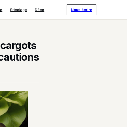
ge
Bricolage
Déco
Nous écrire
scargots
écautions