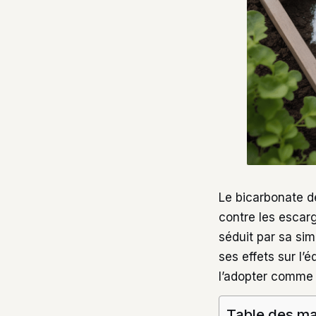
Le bicarbonate de
contre les escarg
séduit par sa simp
ses effets sur l’
l’adopter comme 
Table des ma