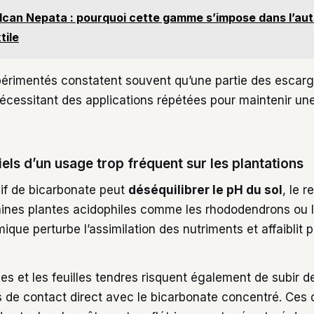
lcan Nepata : pourquoi cette gamme s’impose dans l’au
tile
xpérimentés constatent souvent qu’une partie des escarg
nécessitant des applications répétées pour maintenir un
els d’un usage trop fréquent sur les plantations
if de bicarbonate peut
déséquilibrer le pH du sol
, le 
taines plantes acidophiles comme les rhododendrons ou l
que perturbe l’assimilation des nutriments et affaiblit
s et les feuilles tendres risquent également de subir d
 de contact direct avec le bicarbonate concentré. Ce