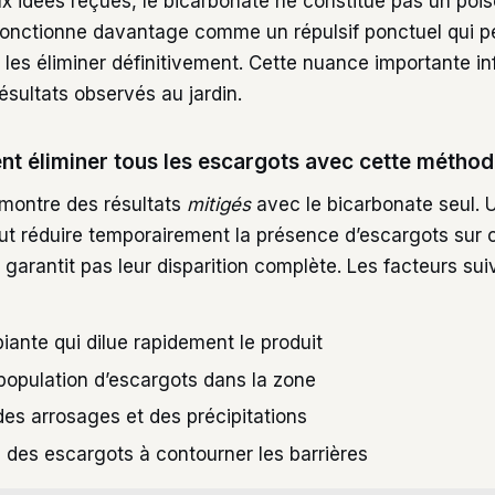
x idées reçues, le bicarbonate ne constitue pas un pois
l fonctionne davantage comme un répulsif ponctuel qui pe
 les éliminer définitivement. Cette nuance importante i
ésultats observés au jardin.
nt éliminer tous les escargots avec cette méthod
n montre des résultats
mitigés
avec le bicarbonate seul. 
ut réduire temporairement la présence d’escargots sur 
 garantit pas leur disparition complète. Les facteurs sui
iante qui dilue rapidement le produit
population d’escargots dans la zone
es arrosages et des précipitations
 des escargots à contourner les barrières