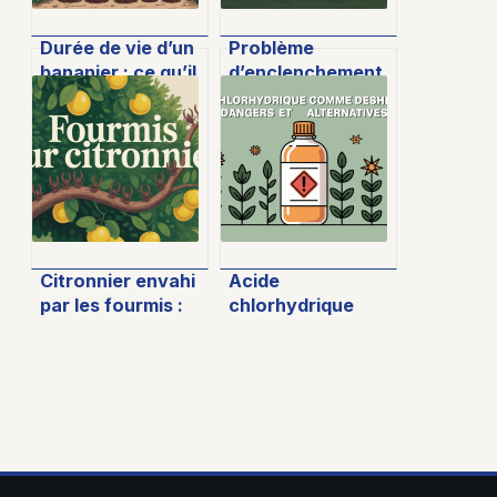
Durée de vie d’un
Problème
bananier : ce qu’il
d’enclenchement
faut vraiment
de lame sur
savoir
tracteur tondeuse
: causes et
solutions
pratiques
Citronnier envahi
Acide
par les fourmis :
chlorhydrique
solutions, risques
désherbant : ce
et conseils
qu’il faut vraiment
pratiques
savoir