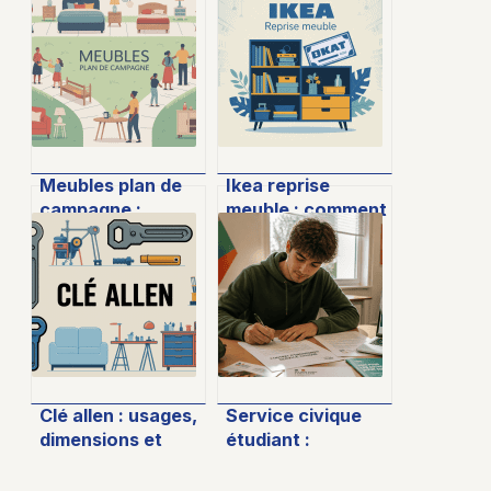
Meubles plan de
Ikea reprise
campagne :
meuble : comment
styles, conseils et
fonctionne
bonnes affaires à
vraiment le
connaître
service et que
vérifier
Clé allen : usages,
Service civique
dimensions et
étudiant :
conseils pour bien
Concilier
la choisir
engagement