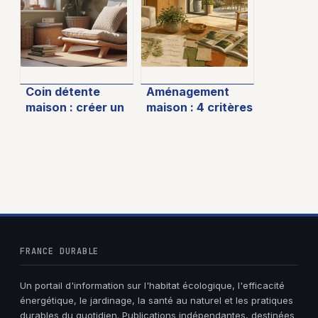
bien faire les
du service
choses
Coin détente
Aménagement
maison : créer un
maison : 4 critères
espace de loisirs
pour réussir votre
cosy
intérieur et
profiter de la
livraison offerte
FRANCE DURABLE
Un portail d'information sur l'habitat écologique, l'efficacité
énergétique, le jardinage, la santé au naturel et les pratiques
durables du quotidien. Publications indépendantes, destinées