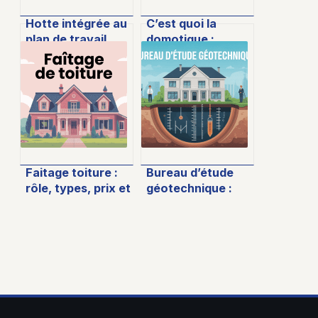
Hotte intégrée au
C’est quoi la
plan de travail
domotique :
avis : ce qu’il faut
comprendre
vraiment savoir
simplement et
choisir les bonnes
solutions
Faitage toiture :
Bureau d’étude
rôle, types, prix et
géotechnique :
conseils de pose
rôle, missions et
critères de choix