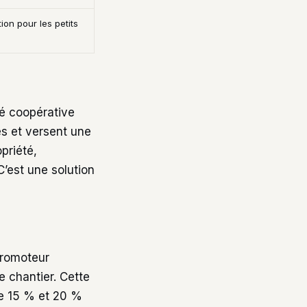
on pour les petits
té coopérative
es et versent une
priété,
C’est une solution
promoteur
le chantier. Cette
re 15 % et 20 %