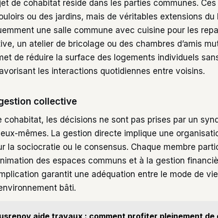
jet de cohabitat réside dans les parties communes. Ce
uloirs ou des jardins, mais de véritables extensions du
uemment une salle commune avec cuisine pour les repa
tive, un atelier de bricolage ou des chambres d’amis mut
et de réduire la surface des logements individuels sans 
favorisant les interactions quotidiennes entre voisins.
gestion collective
 cohabitat, les décisions ne sont pas prises par un syn
s eux-mêmes. La gestion directe implique une organisati
r la sociocratie ou le consensus. Chaque membre partici
’animation des espaces communs et à la gestion financiè
implication garantit une adéquation entre le mode de vie
r environnement bâti.
usrenov aide travaux : comment profiter pleinement de 