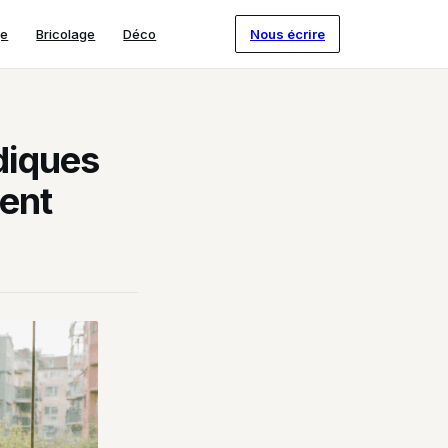
ge
Bricolage
Déco
Nous écrire
idiques
ment