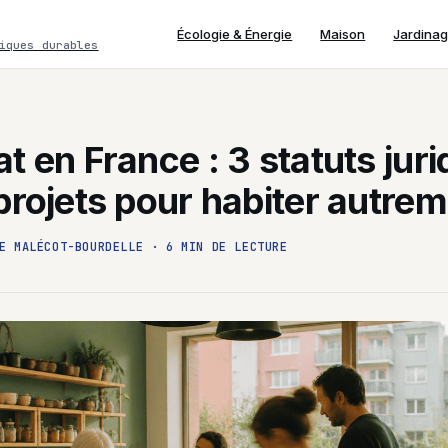
Écologie & Énergie
Maison
Jardina
iques durables
t en France : 3 statuts jur
projets pour habiter autre
E MALÉCOT-BOURDELLE
·
6 MIN DE LECTURE