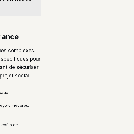
France
ques complexes.
s spécifiques pour
tant de sécuriser
rojet social.
paux
 loyers modérés,
s coûts de