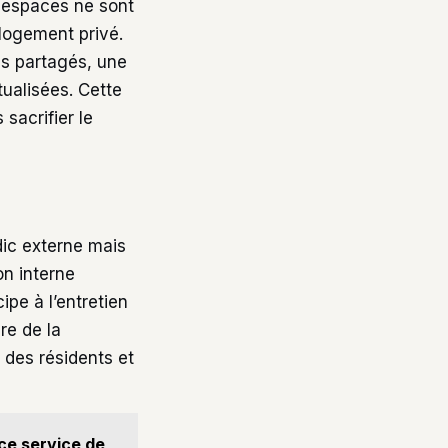
s espaces ne sont
 logement privé.
s partagés, une
ualisées. Cette
sacrifier le
dic externe mais
on interne
pe à l’entretien
re de la
 des résidents et
ce service de