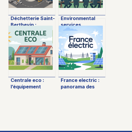
Déchetterie Saint-
Environmental
Berthevin :
services
horaires, accès et
association : rôle,
conseils pratiques
enjeux et avenir
pour bien trier
pour
l’environnement
Centrale eco :
France electric :
l’équipement
panorama des
incontournable
évolutions et
pour produire et
enjeux de
consommer votre
l’électricité en
propre énergie
France