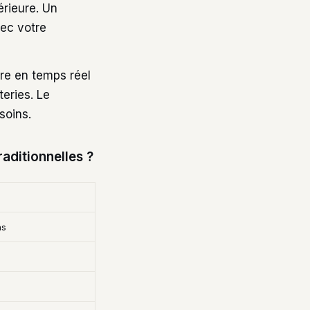
érieure. Un
vec votre
vre en temps réel
eries. Le
soins.
raditionnelles ?
ns