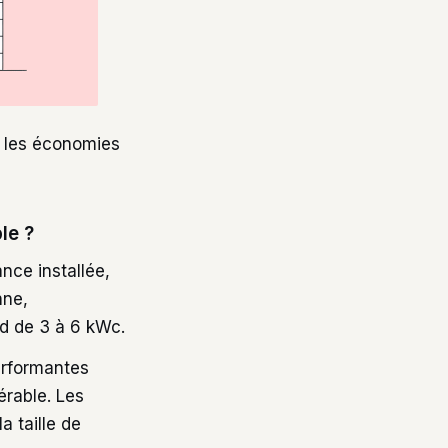
is les économies
le ?
nce installée,
nne,
rd de 3 à 6 kWc.
erformantes
érable. Les
 taille de