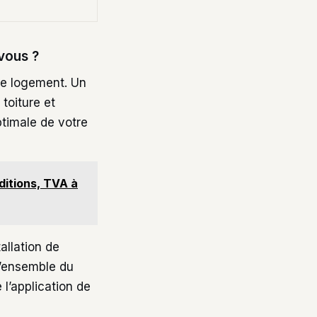
 vous ?
re logement. Un
toiture et
ptimale de votre
ditions, TVA à
allation de
L’ensemble du
 l’application de