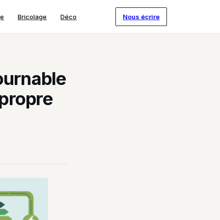
ge
Bricolage
Déco
Nous écrire
ournable
 propre