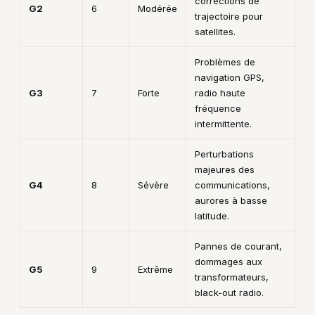
corrections de
G2
6
Modérée
trajectoire pour
satellites.
Problèmes de
navigation GPS,
G3
7
Forte
radio haute
fréquence
intermittente.
Perturbations
majeures des
G4
8
Sévère
communications,
aurores à basse
latitude.
Pannes de courant,
dommages aux
G5
9
Extrême
transformateurs,
black-out radio.