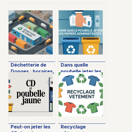
Déchetterie de
Dans quelle
Donges : horaires,
poubelle jeter les
accès et bonnes
papiers
pratiques pour
administratifs :
vos déchets
guide simple et
complet
Peut-on jeter les
Recyclage