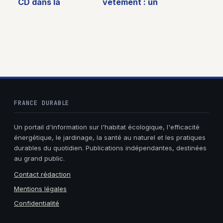
CD dans la
vêtement : un
poubelle jaune
levier essentiel
pour le recyclage
pour réduire
– tout ce qu’il faut
l’impact
savoir
environnemental
FRANCE DURABLE
Un portail d'information sur l'habitat écologique, l'efficacité
énergétique, le jardinage, la santé au naturel et les pratiques
durables du quotidien. Publications indépendantes, destinées
au grand public.
Contact rédaction
Mentions légales
Confidentialité