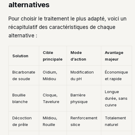
alternatives
Pour choisir le traitement le plus adapté, voici un
récapitulatif des caractéristiques de chaque
alternative :
Cible
Mode
Avantage
Solution
principale
d’action
majeur
Bicarbonate
Oïdium,
Modification
Économique
de soude
Mildiou
du pH
et rapide
Longue
Bouillie
Cloque,
Barrière
durée, sans
blanche
Tavelure
physique
cuivre
Décoction
Mildiou,
Renforcement
Totalement
de prêle
Rouille
silice
naturel