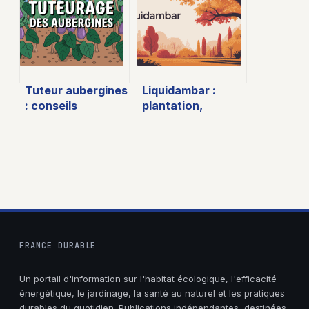
parfumée et
élégante
Tuteur aubergines
Liquidambar :
: conseils
plantation,
pratiques pour
entretien et
réussir leur
usages de cet
culture au
arbre décoratif
potager
FRANCE DURABLE
Un portail d'information sur l'habitat écologique, l'efficacité
énergétique, le jardinage, la santé au naturel et les pratiques
durables du quotidien. Publications indépendantes, destinées