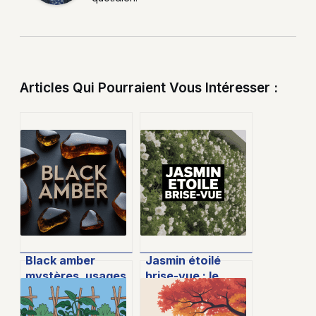
Articles Qui Pourraient Vous Intéresser :
Black amber
Jasmin étoilé
mystères, usages
brise-vue : le
et secrets d’un
guide complet
ingrédient rare
pour une haie