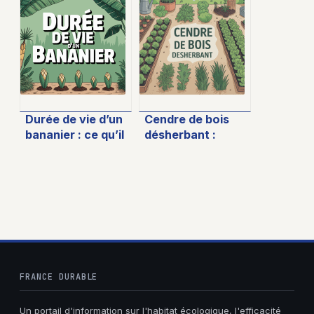
pour bien acheter
fonction des
et vendre dans
variétés et des
l’agriculture
usages
Durée de vie d’un
Cendre de bois
bananier : ce qu’il
désherbant :
faut vraiment
efficacité, usages
savoir
et conseils pour le
jardin
FRANCE DURABLE
Un portail d'information sur l'habitat écologique, l'efficacité