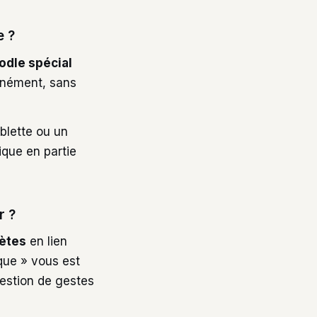
e ?
odle spécial
tanément, sans
ablette ou un
ique en partie
r ?
ètes
en lien
ique » vous est
estion de gestes