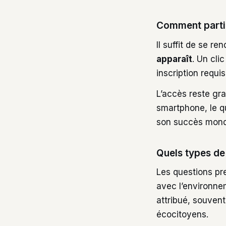
Comment partic
Il suffit de se r
apparaît
. Un cli
inscription requis
L’accès reste gra
smartphone, le qu
son succès mond
Quels types de
Les questions pr
avec l’environnem
attribué, souven
écocitoyens.