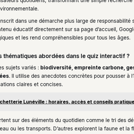
tilisateurs quotidiens, transformant une simple recherc
nvironnementale.
s’inscrit dans une démarche plus large de responsabilité 
tenu éducatif directement sur sa page d’accueil, Goog
giques et les rend compréhensibles pour tous les âges.
s thématiques abordées dans le quiz interactif ?
s sujets variés :
biodiversité, empreinte carbone, ge
ées
. Il utilise des anecdotes concrètes pour pousser à l
cations claires et concises.
chetterie Lunéville : horaires, accès et conseils pratiqu
rtent sur des éléments du quotidien comme le tri des dé
u ou les transports. D’autres explorent la faune et la f