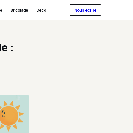
ge
Bricolage
Déco
Nous écrire
e :