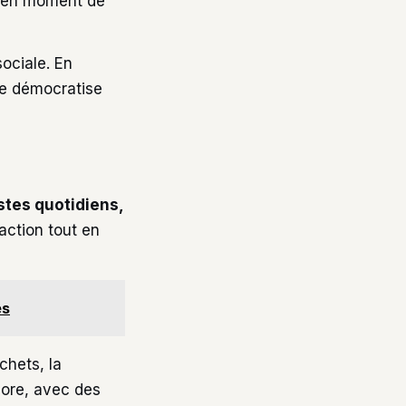
he en moment de
sociale. En
le démocratise
stes quotidiens,
’action tout en
es
chets, la
lore, avec des