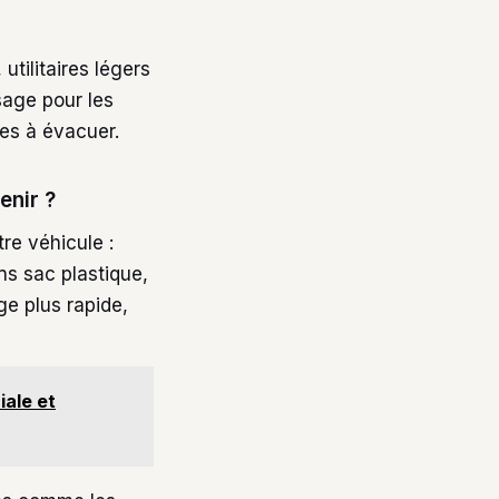
utilitaires légers
sage pour les
es à évacuer.
enir ?
re véhicule :
s sac plastique,
ge plus rapide,
ale et