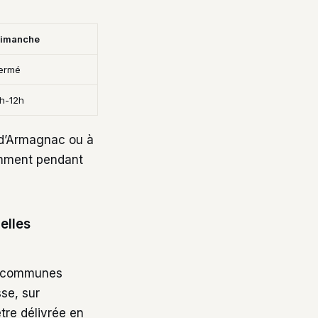
imanche
ermé
h-12h
 d’Armagnac ou à
amment pendant
elles
 communes
se, sur
être délivrée en