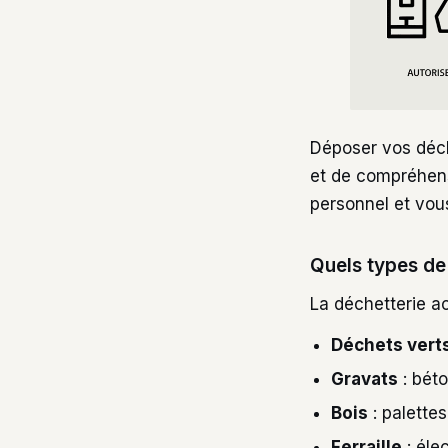
Déposer vos déc
et de compréhens
personnel et vous
Quels types de
La déchetterie a
Déchets vert
Gravats
: béto
Bois
: palettes
Ferraille
: éle