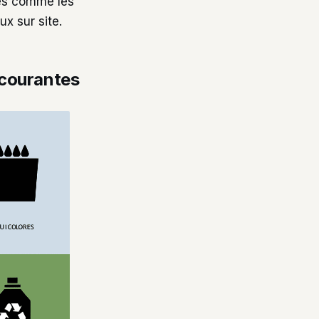
les comme les
x sur site.
 courantes