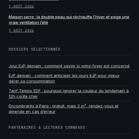
7 AOÛT 2026
Maison serre : la double peau qui réchauffe l’hiver et exige une
vraie ventilation l’été
7 AOÛT 2026
DOSSIERS SÉLECTIONNÉS
Jour EJP demain : comment savoir si votre foyer est concerné
EJP demain : comment anticiper les jours EJP pour mieux
gérer sa consommation
Tarif Tempo EDF : pourquoi ignorer la couleur du lendemain à
12h coûte cher
Encombrants à Paris : gratuit, mais 3 m³, rendez-vous et
amende en cas d’erreur
PARTENAIRES & LECTURES CONNEXES