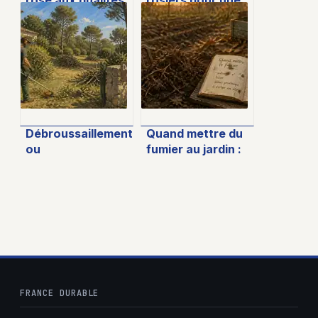
exceptionnelles
floraison
pour jardin et
généreuse toute
bouquets
l’année
Débroussaillement
Quand mettre du
ou
fumier au jardin :
débroussaillage :
calendrier,
30 € par m² pour
dosages et
une confusion
erreurs à éviter
coûteuse
FRANCE DURABLE