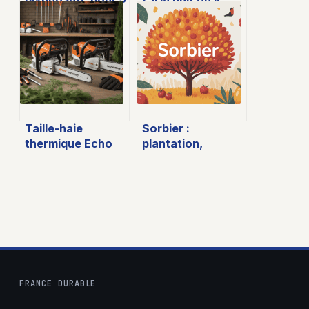
litres d’eau :
jour ? Analyse et
conseils pratiques
conseils pour une
et sécurité
pelouse saine
Taille-haie
Sorbier :
thermique Echo
plantation,
ou Stihl : comment
entretien et
choisir le modèle
usages de cet
idéal ?
arbre méconnu
FRANCE DURABLE