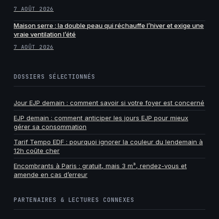
7 AOÛT 2026
Maison serre : la double peau qui réchauffe l’hiver et exige une
vraie ventilation l’été
7 AOÛT 2026
DOSSIERS SÉLECTIONNÉS
Jour EJP demain : comment savoir si votre foyer est concerné
EJP demain : comment anticiper les jours EJP pour mieux
gérer sa consommation
Tarif Tempo EDF : pourquoi ignorer la couleur du lendemain à
12h coûte cher
Encombrants à Paris : gratuit, mais 3 m³, rendez-vous et
amende en cas d’erreur
PARTENAIRES & LECTURES CONNEXES