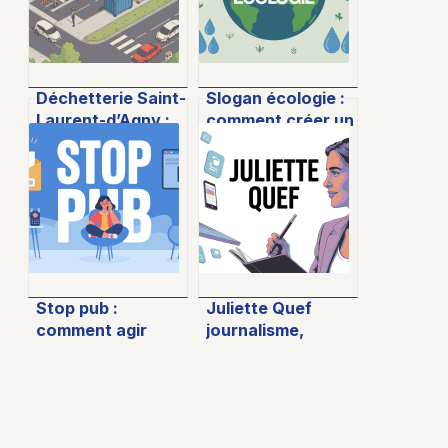
Déchetterie Saint-
Slogan écologie :
Laurent-d’Agny :
comment créer un
horaires, services
message
et informations
percutant pour
pratiques
l’environnement
Stop pub :
Juliette Quef
comment agir
journalisme,
efficacement
engagement et
contre la publicité
impact dans le
intrusive au
débat public
quotidien