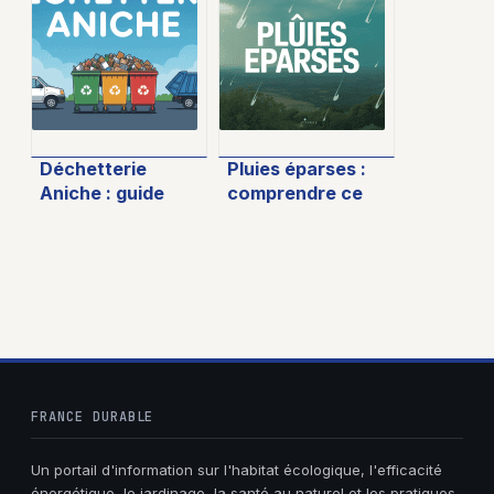
horaires et
gestes pour mieux
services
trier
essentiels
Déchetterie
Pluies éparses :
Aniche : guide
comprendre ce
pratique et infos
phénomène
essentielles pour
météo et bien s’y
vos déchets
préparer
FRANCE DURABLE
Un portail d'information sur l'habitat écologique, l'efficacité
énergétique, le jardinage, la santé au naturel et les pratiques