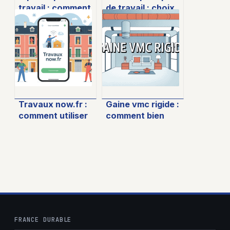
travail : comment
de travail : choix,
choisir et poser
pose et astuces
ce support
pour un résultat
invisible
durable
Travaux now.fr :
Gaine vmc rigide :
comment utiliser
comment bien
la plateforme pour
choisir et installer
réussir vos
ce conduit
travaux
FRANCE DURABLE