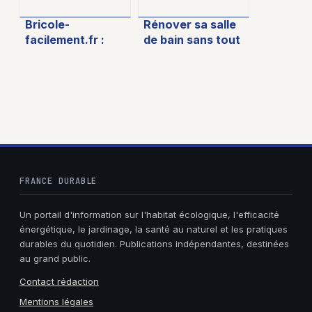
Bricole-
Rénover sa salle
facilement.fr :
de bain sans tout
comment s’en
casser : étapes
servir pour mieux
techniques,
réussir vos
budget et
travaux maison
solutions durables
FRANCE DURABLE
Un portail d'information sur l'habitat écologique, l'efficacité
énergétique, le jardinage, la santé au naturel et les pratiques
durables du quotidien. Publications indépendantes, destinées
au grand public.
Contact rédaction
Mentions légales