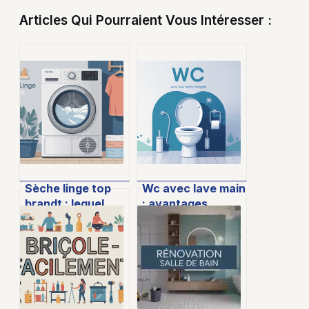
Articles Qui Pourraient Vous Intéresser :
Sèche linge top
Wc avec lave main
brandt : lequel
: avantages,
choisir et
inconvénients et
comment bien
conseils avant de
l’utiliser
vous lancer