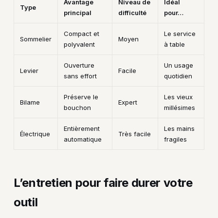
Avantage
Niveau de
Idéal
Type
principal
difficulté
pour…
Compact et
Le service
Sommelier
Moyen
polyvalent
à table
Ouverture
Un usage
Levier
Facile
sans effort
quotidien
Préserve le
Les vieux
Bilame
Expert
bouchon
millésimes
Entièrement
Les mains
Électrique
Très facile
automatique
fragiles
L’entretien pour faire durer votre
outil