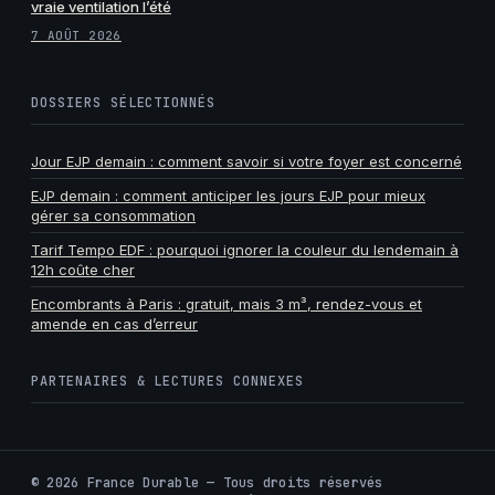
vraie ventilation l’été
7 AOÛT 2026
DOSSIERS SÉLECTIONNÉS
Jour EJP demain : comment savoir si votre foyer est concerné
EJP demain : comment anticiper les jours EJP pour mieux
gérer sa consommation
Tarif Tempo EDF : pourquoi ignorer la couleur du lendemain à
12h coûte cher
Encombrants à Paris : gratuit, mais 3 m³, rendez-vous et
amende en cas d’erreur
PARTENAIRES & LECTURES CONNEXES
©
2026
France Durable — Tous droits réservés