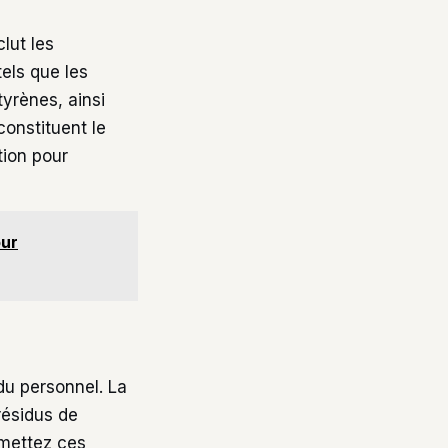
lut les
els que les
tyrènes, ainsi
constituent le
tion pour
our
du personnel. La
ésidus de
Remettez ces