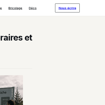
ge
Bricolage
Déco
Nous écrire
raires et