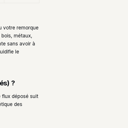
ou votre remorque
 bois, métaux,
te sans avoir à
idifie le
és) ?
 flux déposé suit
létique des