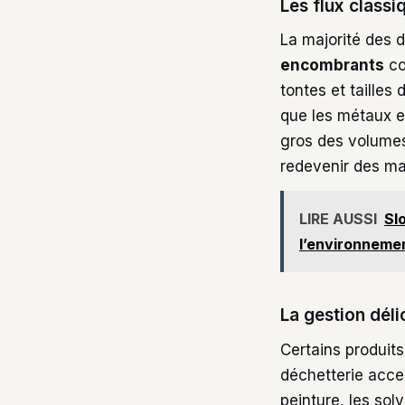
Les flux classi
La majorité des 
encombrants
co
tontes et tailles 
que les métaux et
gros des volumes
redevenir des ma
LIRE AUSSI
Sl
l’environneme
La gestion dél
Certains produits
déchetterie acc
peinture, les sol