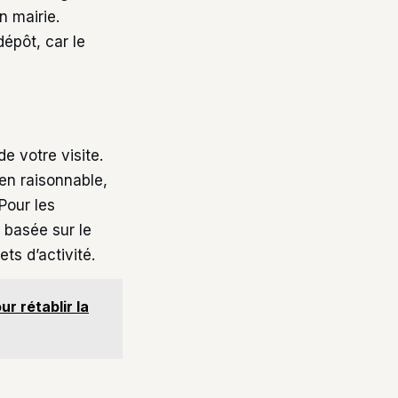
n mairie.
épôt, car le
e votre visite.
ien raisonnable,
Pour les
e basée sur le
ts d’activité.
r rétablir la