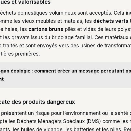
ques et valorisables
déchets domestiques volumineux sont acceptés. Cela inc
mme les vieux meubles et matelas, les
déchets verts
t
de haies, les
cartons bruns
pliés et vidés de leurs polys
 les gravats issus du bricolage familial. Ces matériaux 
 traités et sont envoyés vers des usines de transforma
tières premières.
ogan écologie : comment créer un message percutant p
nt
icate des produits dangereux
 présentent un risque pour l’environnement ou la santé 
epte les Déchets Ménagers Spéciaux (DMS) comme les r
vants, les huiles de vidange, les batteries et les piles. 