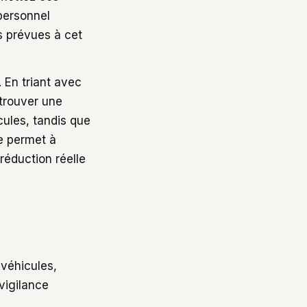
 personnel
s prévues à cet
 En triant avec
etrouver une
ules, tandis que
ue permet à
réduction réelle
 véhicules,
vigilance