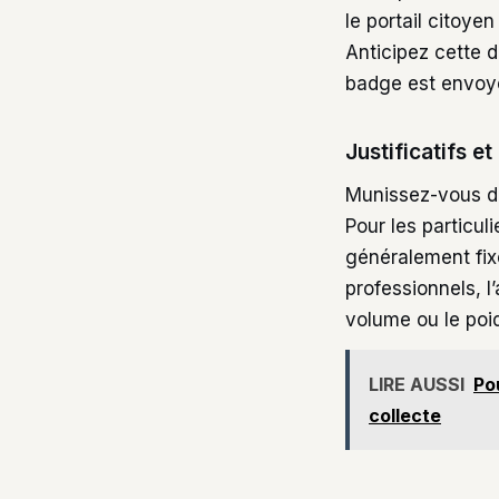
le portail citoye
Anticipez cette 
badge est envoyé
Justificatifs e
Munissez-vous d
Pour les particul
généralement fix
professionnels, l
volume ou le poid
LIRE AUSSI
Po
collecte