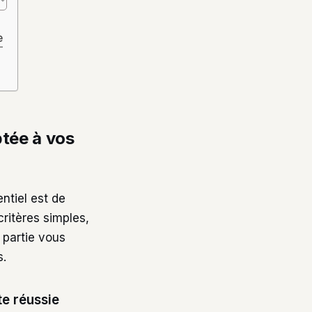
e
tée à vos
entiel est de
critères simples,
 partie vous
s.
e réussie