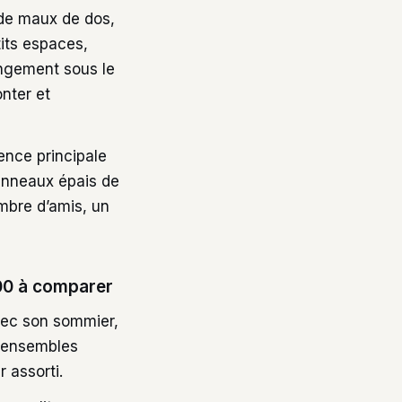
 de maux de dos,
tits espaces,
angement sous le
nter et
ence principale
anneaux épais de
mbre d’amis, un
00 à comparer
vec son sommier,
s ensembles
 assorti.