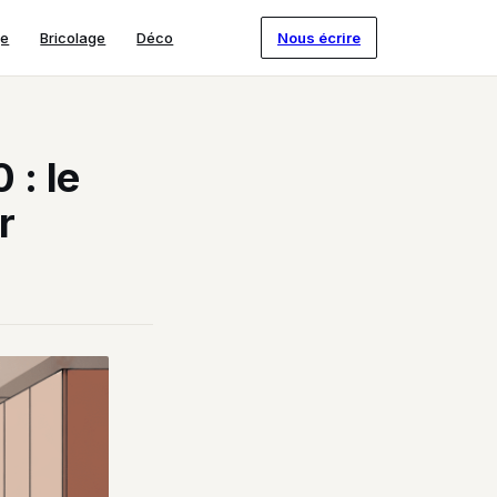
ge
Bricolage
Déco
Nous écrire
: le
r