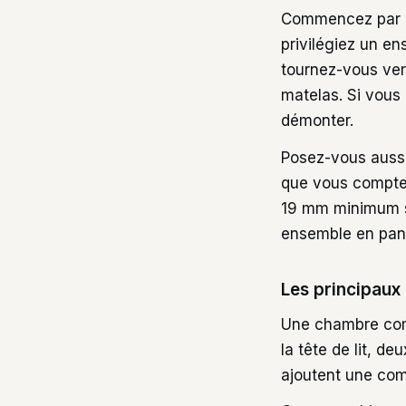
Commencez par li
privilégiez un en
tournez-vous vers
matelas. Si vous
démonter.
Posez-vous aussi
que vous comptez
19 mm minimum s
ensemble en pan
Les principau
Une chambre com
la tête de lit, d
ajoutent une comm