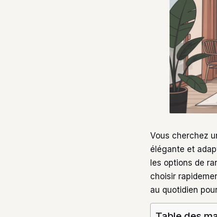
Vous cherchez un
élégante et adapt
les options de ra
choisir rapideme
au quotidien pour
Table des ma