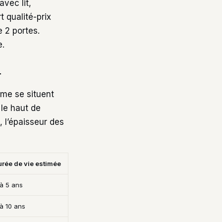
vec lit,
 qualité-prix
 2 portes.
e.
r
mme se situent
le haut de
 l’épaisseur des
urée de vie estimée
 à 5 ans
à 10 ans