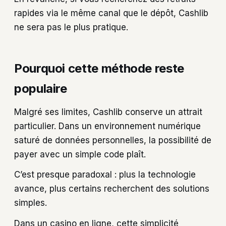
rapides via le même canal que le dépôt, Cashlib
ne sera pas le plus pratique.
Pourquoi cette méthode reste
populaire
Malgré ses limites, Cashlib conserve un attrait
particulier. Dans un environnement numérique
saturé de données personnelles, la possibilité de
payer avec un simple code plaît.
C’est presque paradoxal : plus la technologie
avance, plus certains recherchent des solutions
simples.
Dans un casino en ligne, cette simplicité