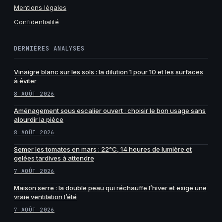
Mentions légales
Confidentialité
DERNIÈRES ANALYSES
Vinaigre blanc sur les sols : la dilution 1 pour 10 et les surfaces
à éviter
8 AOÛT 2026
Aménagement sous escalier ouvert : choisir le bon usage sans
alourdir la pièce
8 AOÛT 2026
Semer les tomates en mars : 22°C, 14 heures de lumière et
gelées tardives à attendre
7 AOÛT 2026
Maison serre : la double peau qui réchauffe l’hiver et exige une
vraie ventilation l’été
7 AOÛT 2026