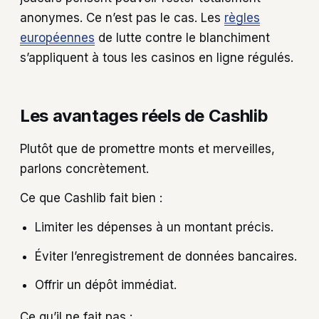
anonymes. Ce n’est pas le cas. Les
règles
européennes
de lutte contre le blanchiment
s’appliquent à tous les casinos en ligne régulés.
Les avantages réels de Cashlib
Plutôt que de promettre monts et merveilles,
parlons concrètement.
Ce que Cashlib fait bien :
Limiter les dépenses à un montant précis.
Éviter l’enregistrement de données bancaires.
Offrir un dépôt immédiat.
Ce qu’il ne fait pas :