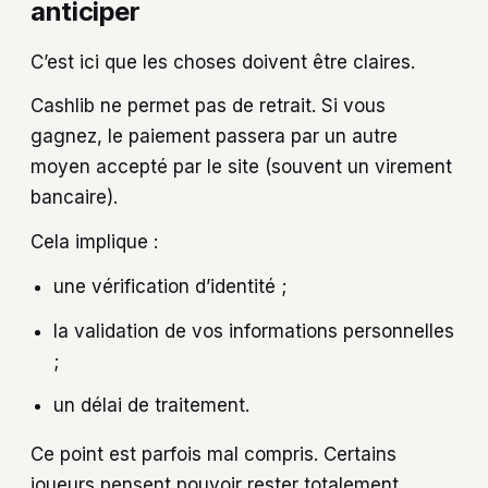
anticiper
C’est ici que les choses doivent être claires.
Cashlib ne permet pas de retrait. Si vous
gagnez, le paiement passera par un autre
moyen accepté par le site (souvent un virement
bancaire).
Cela implique :
une vérification d’identité ;
la validation de vos informations personnelles
;
un délai de traitement.
Ce point est parfois mal compris. Certains
joueurs pensent pouvoir rester totalement