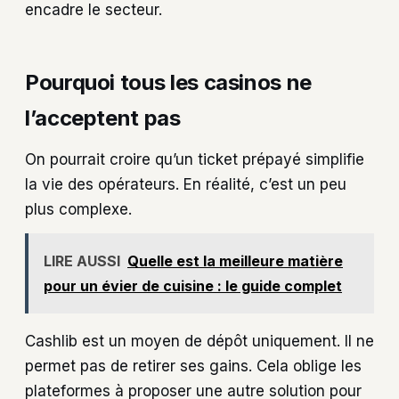
encadre le secteur.
Pourquoi tous les casinos ne
l’acceptent pas
On pourrait croire qu’un ticket prépayé simplifie
la vie des opérateurs. En réalité, c’est un peu
plus complexe.
LIRE AUSSI
Quelle est la meilleure matière
pour un évier de cuisine : le guide complet
Cashlib est un moyen de dépôt uniquement. Il ne
permet pas de retirer ses gains. Cela oblige les
plateformes à proposer une autre solution pour