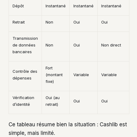
Dépôt
Instantané
Instantané
Instantané
Retrait
Non
Oui
Oui
Transmission
de données
Non
Oui
Non direct
bancaires
Fort
Contrôle des
(montant
Variable
Variable
dépenses
fixe)
Vérification
Oui (au
Oui
Oui
d’identité
retrait)
Ce tableau résume bien la situation : Cashlib est
simple, mais limité.