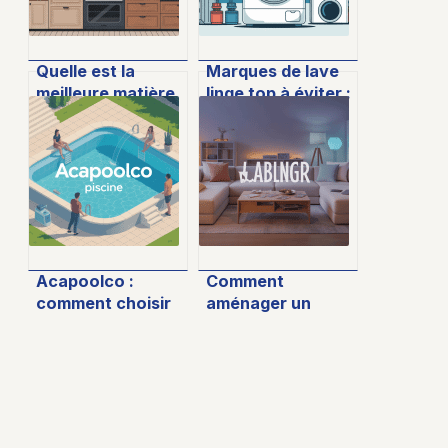
Quelle est la
Marques de lave
meilleure matière
linge top à éviter :
pour un évier de
le guide pour ne
cuisine : le guide
pas vous tromper
complet
Acapoolco :
Comment
comment choisir
aménager un
et entretenir sa
salon tendance et
piscine avec
chaleureux pour
sérénité
créer un véritable
espace de jeux à
la maison ?