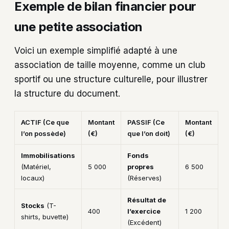
Exemple de bilan financier pour
une petite association
Voici un exemple simplifié adapté à une
association de taille moyenne, comme un club
sportif ou une structure culturelle, pour illustrer
la structure du document.
ACTIF (Ce que
Montant
PASSIF (Ce
Montant
l’on possède)
(€)
que l’on doit)
(€)
Immobilisations
Fonds
(Matériel,
5 000
propres
6 500
locaux)
(Réserves)
Résultat de
Stocks
(T-
400
l’exercice
1 200
shirts, buvette)
(Excédent)