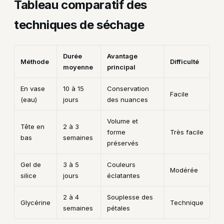
Tableau comparatif des
techniques de séchage
Durée
Avantage
Méthode
Difficulté
moyenne
principal
En vase
10 à 15
Conservation
Facile
(eau)
jours
des nuances
Volume et
Tête en
2 à 3
forme
Très facile
bas
semaines
préservés
Gel de
3 à 5
Couleurs
Modérée
silice
jours
éclatantes
2 à 4
Souplesse des
Glycérine
Technique
semaines
pétales