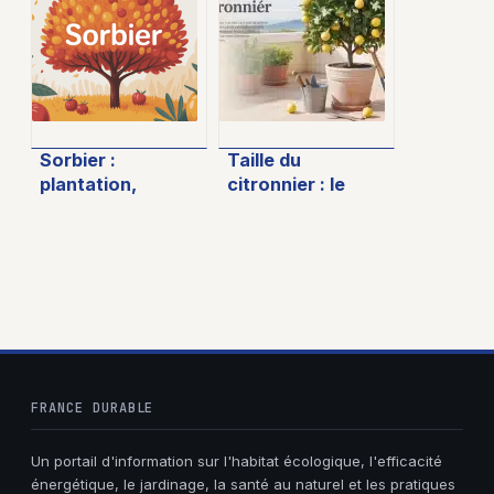
conseils pour une
choisir le modèle
pelouse saine
idéal ?
Sorbier :
Taille du
plantation,
citronnier : le
entretien et
calendrier précis
usages de cet
pour maximiser
arbre méconnu
votre récolte
FRANCE DURABLE
Un portail d'information sur l'habitat écologique, l'efficacité
énergétique, le jardinage, la santé au naturel et les pratiques