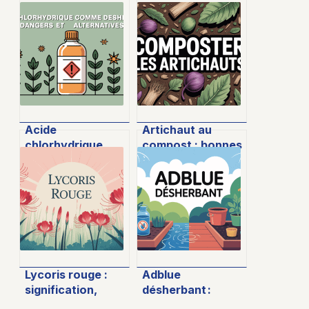
Acide
Artichaut au
chlorhydrique
compost : bonnes
désherbant : ce
pratiques et
qu’il faut vraiment
astuces efficaces
savoir
au jardin
Lycoris rouge :
Adblue
signification,
désherbant :
culture et
danger réel,