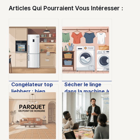
Articles Qui Pourraient Vous Intéresser :
Congélateur top
Sécher le linge
liebherr : bien
dans la machine à
choisir et utiliser
laver : bonnes
son appareil
pratiques et
limites