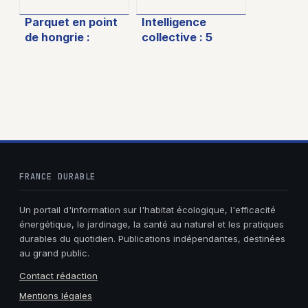
Parquet en point
Intelligence
de hongrie :
collective : 5
styles, pose, prix
piliers et
et erreurs à éviter
méthodes pour
transformer votre
organisation
FRANCE DURABLE
Un portail d'information sur l'habitat écologique, l'efficacité
énergétique, le jardinage, la santé au naturel et les pratiques
durables du quotidien. Publications indépendantes, destinées
au grand public.
Contact rédaction
Mentions légales