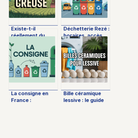
Existe-t-il
Déchetterie Rezé :
réellement du
horaires, accès,
pétrole dans la
fonctionnement
Creuse
et conseils
aujourd’hui
pratiques
La consigne en
Bille céramique
France :
lessive : le guide
comprendre, agir
pour comprendre
et valoriser ses
leur efficacité
gestes au
réelle
quotidien