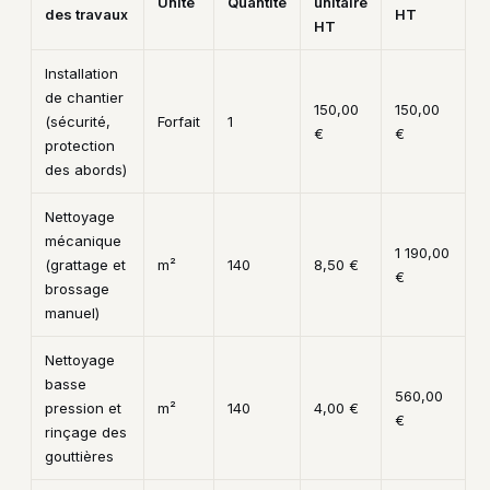
Unité
Quantité
unitaire
des travaux
HT
HT
Installation
de chantier
150,00
150,00
(sécurité,
Forfait
1
€
€
protection
des abords)
Nettoyage
mécanique
1 190,00
(grattage et
m²
140
8,50 €
€
brossage
manuel)
Nettoyage
basse
560,00
pression et
m²
140
4,00 €
€
rinçage des
gouttières