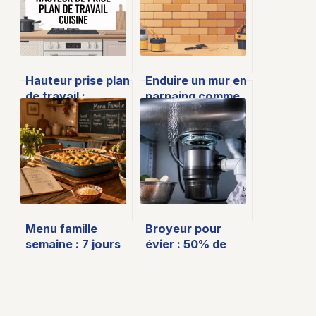
Hauteur prise plan
Enduire un mur en
de travail :
parpaing comme
normes, confort
un pro : méthode,
et erreurs à éviter
produits et
astuces
Menu famille
Broyeur pour
semaine : 7 jours
évier : 50% de
de recettes et 4
déchets en moins
étapes pour
et les erreurs
supprimer la
d’installation à
charge mentale en
éviter