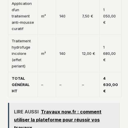
Application
d’un
1
traitement
m²
140
7,50 €
050,00
anti-mousse
€
curatif
Traitement
hydrofuge
1
incolore
m²
140
12,00 €
680,00
(effet
€
perlant)
TOTAL
4
GÉNÉRAL
–
–
–
630,00
HT
€
LIRE AUSSI
Travaux now.fr : comment
utiliser la plateforme pour réussir vos
travaux