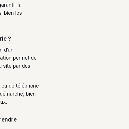
arantir la
i bien les
rie ?
n d’un
ication permet de
u site par des
au ou de téléphone
e démarche, bien
ux.
 rendre