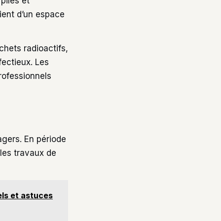
piles et
cient d’un espace
chets radioactifs,
fectieux. Les
rofessionnels
agers. En période
les travaux de
els et astuces