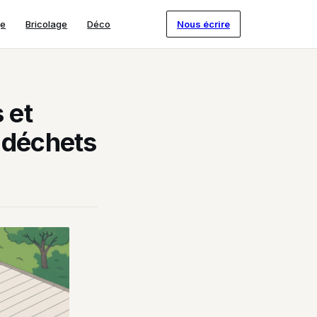
ge
Bricolage
Déco
Nous écrire
 et
 déchets