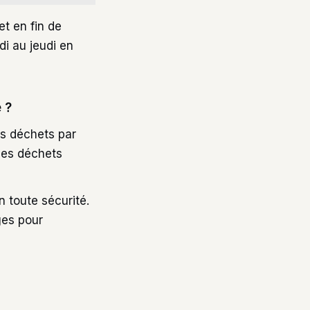
t en fin de
di au jeudi en
 ?
os déchets par
 les déchets
 toute sécurité.
ges pour