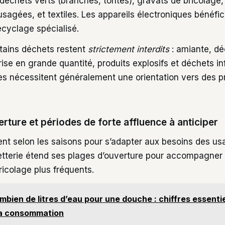
échets verts (branches, tontes), gravats de bricolage, 
 usagées, et textiles. Les appareils électroniques bénéfi
ecyclage spécialisé.
tains déchets restent
strictement interdits
: amiante, dé
ise en grande quantité, produits explosifs et déchets in
s nécessitent généralement une orientation vers des p
rture et périodes de forte affluence à anticiper
ent selon les saisons pour s’adapter aux besoins des us
hetterie étend ses plages d’ouverture pour accompagner 
ricolage plus fréquents.
mbien de litres d’eau pour une douche : chiffres essenti
sa consommation