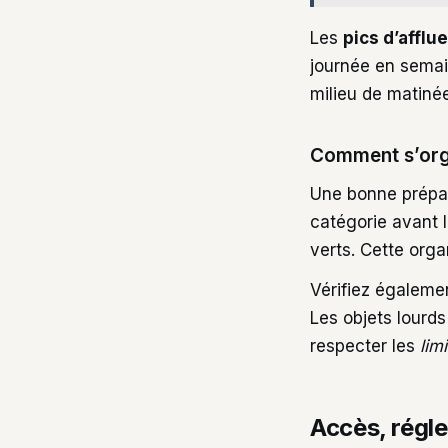
Les
pics d’afflu
journée en semain
milieu de matiné
Comment s’orga
Une bonne prépar
catégorie avant l
verts. Cette orga
Vérifiez égaleme
Les objets lourd
respecter les
lim
Accès, régl