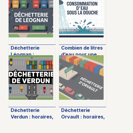
Déchetterie
Combien de litres
Léognan :
d’eau pour une
horaires, accès,
douche : chiffres
déchets
essentiels et
acceptés,
astuces pour
conseils pratiques
réduire sa
consommation
Déchetterie
Déchetterie
Verdun : horaires,
Orvault : horaires,
accès et infos
accès, services et
pratiques pour
astuces pour bien