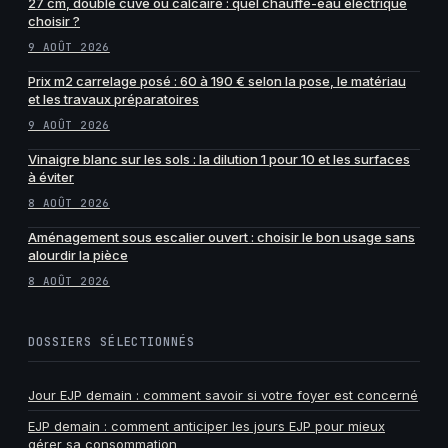
27 cm, double cuve ou calcaire : quel chauffe-eau électrique
choisir ?
9 AOÛT 2026
Prix m2 carrelage posé : 60 à 190 € selon la pose, le matériau
et les travaux préparatoires
9 AOÛT 2026
Vinaigre blanc sur les sols : la dilution 1 pour 10 et les surfaces
à éviter
8 AOÛT 2026
Aménagement sous escalier ouvert : choisir le bon usage sans
alourdir la pièce
8 AOÛT 2026
DOSSIERS SÉLECTIONNÉS
Jour EJP demain : comment savoir si votre foyer est concerné
EJP demain : comment anticiper les jours EJP pour mieux
gérer sa consommation