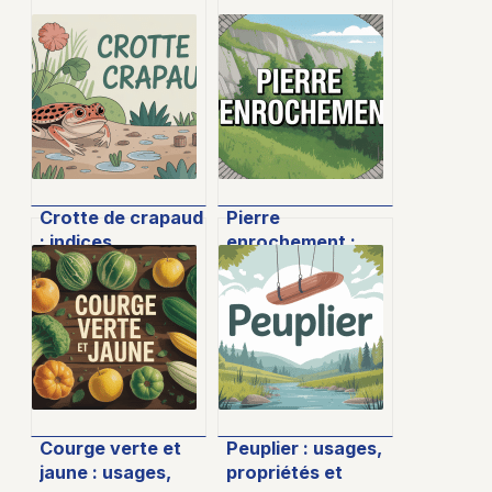
Crotte de crapaud
Pierre
: indices,
enrochement :
curiosités et rôles
tout comprendre
écologiques à
sur l’usage et la
connaître
pose de ce
matériau essentiel
Courge verte et
Peuplier : usages,
jaune : usages,
propriétés et