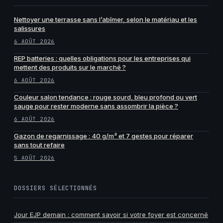
Nettoyer une terrasse sans l’abîmer, selon le matériau et les
salissures
6 AOÛT 2026
REP batteries : quelles obligations pour les entreprises qui
mettent des produits sur le marché ?
6 AOÛT 2026
Couleur salon tendance : rouge sourd, bleu profond ou vert
sauge pour rester moderne sans assombrir la pièce ?
6 AOÛT 2026
Gazon de regarnissage : 40 g/m² et 7 gestes pour réparer
sans tout refaire
5 AOÛT 2026
DOSSIERS SÉLECTIONNÉS
Jour EJP demain : comment savoir si votre foyer est concerné