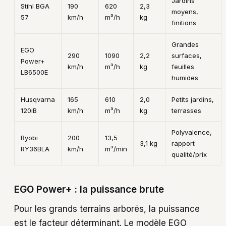
Jardins
Stihl BGA
190
620
2,3
moyens,
57
km/h
m³/h
kg
finitions
Grandes
EGO
290
1090
2,2
surfaces,
Power+
km/h
m³/h
kg
feuilles
LB6500E
humides
Husqvarna
165
610
2,0
Petits jardins,
120iB
km/h
m³/h
kg
terrasses
Polyvalence,
Ryobi
200
13,5
3,1 kg
rapport
RY36BLA
km/h
m³/min
qualité/prix
EGO Power+ : la puissance brute
Pour les grands terrains arborés, la puissance
est le facteur déterminant. Le modèle EGO