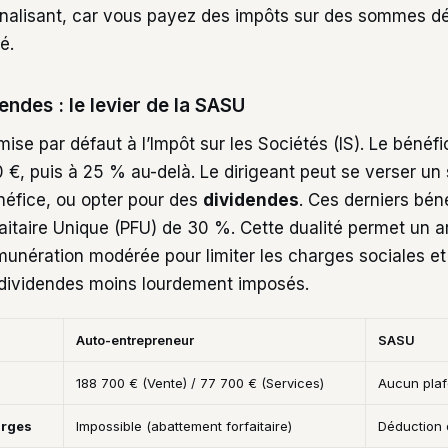
énalisant, car vous payez des impôts sur des sommes d
é.
dendes : le levier de la SASU
se par défaut à l’Impôt sur les Sociétés (IS). Le bénéfi
€, puis à 25 % au-delà. Le dirigeant peut se verser un s
néfice, ou opter pour des
dividendes
. Ces derniers bén
itaire Unique (PFU) de 30 %. Cette dualité permet un ar
munération modérée pour limiter les charges sociales e
dividendes moins lourdement imposés.
Auto-entrepreneur
SASU
188 700 € (Vente) / 77 700 € (Services)
Aucun pla
arges
Impossible (abattement forfaitaire)
Déduction d