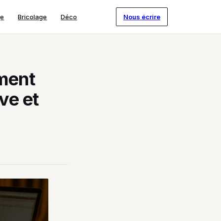
ge
Bricolage
Déco
Nous écrire
ment
ve et