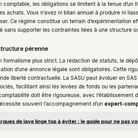
an comptable, les obligations se limitent à la tenue d’un l
des achats. Vous n’avez ni bilan annuel à produire ni lias
er. Ce régime constitue un terrain d’expérimentation ef
té sans supporter les contraintes liées à une structure so
structure pérenne
formalisme plus strict. La rédaction de statuts, le dépô
cation d’une annonce légale sont obligatoires. Cette rigue
nde liberté contractuelle. La SASU peut évoluer en SAS 
iés, facilitant ainsi les levées de fonds ou les partena
comptabilité doit être rigoureuse, avec l’établissement
 nécessite souvent l’accompagnement d’un
expert-comp
rques de lave linge top à éviter : le guide pour ne pas v