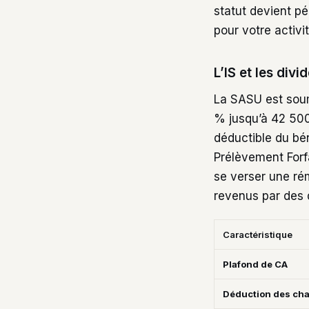
statut devient p
pour votre activit
L’IS et les divi
La SASU est soumi
% jusqu’à 42 500 
déductible du bé
Prélèvement Forfa
se verser une ré
revenus par des 
Caractéristique
Plafond de CA
Déduction des ch