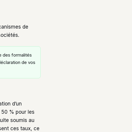
écanismes de
sociétés.
e des formalités
 déclaration de vos
ation d’un
, 50 % pour les
suite soumis au
sent ces taux, ce