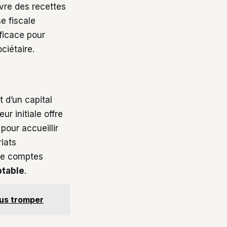
ivre des recettes
se fiscale
ficace pour
ciétaire.
t d’un capital
ur initiale offre
pour accueillir
riats
 de comptes
table
.
ous tromper