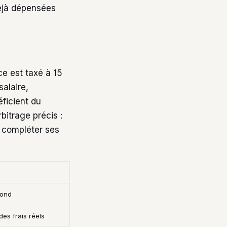
éjà dépensées
ce est taxé à 15
alaire,
éficient du
bitrage précis :
t compléter ses
fond
es frais réels