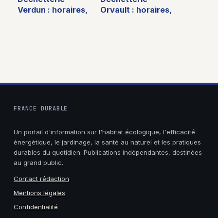
Verdun : horaires,
Orvault : horaires,
accès et infos
accès, services et
pratiques pour
astuces pour bien
bien trier
trier
FRANCE DURABLE
Un portail d'information sur l'habitat écologique, l'efficacité
énergétique, le jardinage, la santé au naturel et les pratiques
durables du quotidien. Publications indépendantes, destinées
au grand public.
Contact rédaction
Mentions légales
Confidentialité