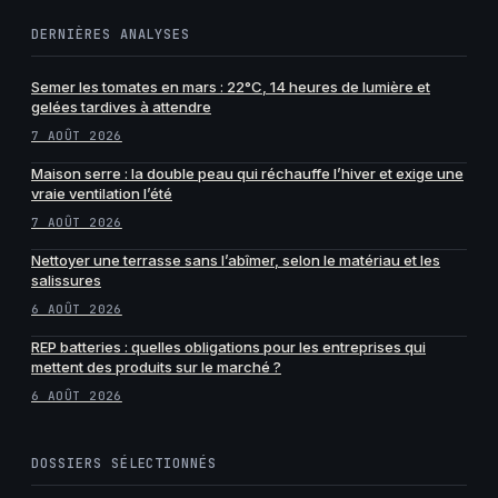
DERNIÈRES ANALYSES
Semer les tomates en mars : 22°C, 14 heures de lumière et
gelées tardives à attendre
7 AOÛT 2026
Maison serre : la double peau qui réchauffe l’hiver et exige une
vraie ventilation l’été
7 AOÛT 2026
Nettoyer une terrasse sans l’abîmer, selon le matériau et les
salissures
6 AOÛT 2026
REP batteries : quelles obligations pour les entreprises qui
mettent des produits sur le marché ?
6 AOÛT 2026
DOSSIERS SÉLECTIONNÉS