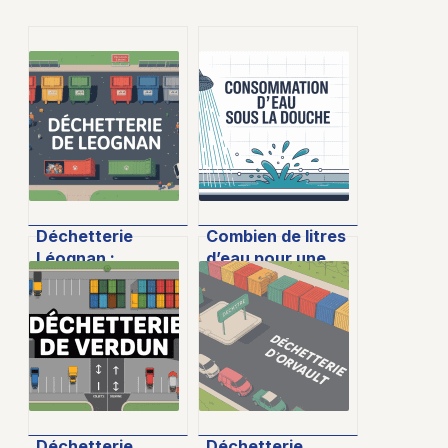
Déchetterie
Combien de litres
Léognan :
d’eau pour une
horaires, accès,
douche : chiffres
déchets
essentiels et
acceptés,
astuces pour
conseils pratiques
réduire sa
consommation
Déchetterie
Déchetterie