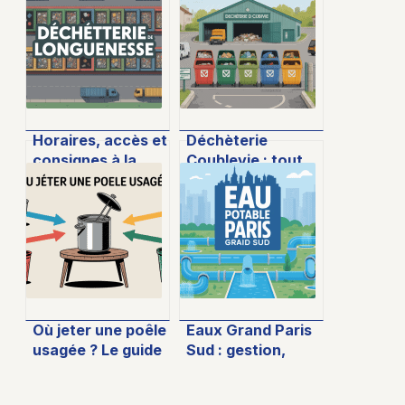
Horaires, accès et
Déchèterie
consignes à la
Coublevie : tout
déchetterie de
ce qu’il faut savoir
Longuenesse :
pour optimiser
tout ce que vous
vos dépôts
devez savoir
Où jeter une poêle
Eaux Grand Paris
usagée ? Le guide
Sud : gestion,
pratique pour bien
enjeux et services
s’en débarrasser
pour les usagers